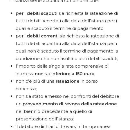
L’istanza viene accolta a condizione che:
per i
debiti
scaduti
sia richiesta la rateazione di
tutti i debiti accertati alla data dell’istanza per i
quali è scaduto il termine di pagamento;
per i
debiti correnti
sia richiesta la rateazione di
tutti i debiti accertati alla data dell’istanza per i
quali non è scaduto il termine di pagamento, a
condizione che non risultino altri debiti scaduti;
l’importo della singola rata comprensiva di
interessi
non
sia
inferiore a 150 euro
;
non c’è più di una
rateazione
in corso
concessa;
non sia stato emesso nei confronti del debitore
un
provvedimento di revoca della rateazione
nel biennio precedente a quello di
presentazione dell’istanza;
il debitore dichiari di trovarsi in temporanea