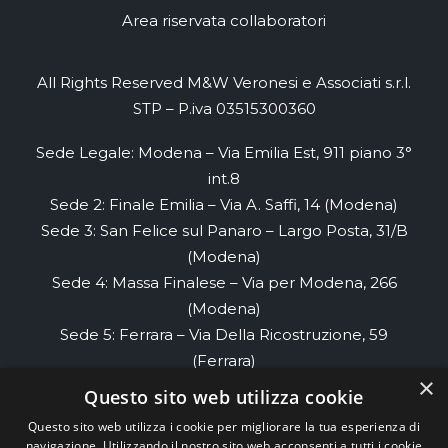
Area riservata collaboratori
All Rights Reserved M&W Veronesi e Associati s.r.l.
STP – P.iva 03515300360
Sede Legale: Modena – Via Emilia Est, 911 piano 3°
int.8
Sede 2: Finale Emilia – Via A. Saffi, 14 (Modena)
Sede 3: San Felice sul Panaro – Largo Posta, 31/B
(Modena)
Sede 4: Massa Finalese – Via per Modena, 266
(Modena)
Sede 5: Ferrara – Via Della Ricostruzione, 59
(Ferrara)
×
Sede 6: Renazzo- Via di Renazzo, 58 piano 2
Questo sito web utilizza cookie
(Ferrara)
Questo sito web utilizza i cookie per migliorare la tua esperienza di
Sede 7: Cento- Via Cesare Cremonino, 32
navigazione. Utilizzando il nostro sito web acconsenti a tutti i cookie