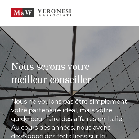
M&W STUDIO
SERVICES
EQUIPE
CONTACT
ITA
Nous serons votre
ENG
meilleur conseiller
RECHERCHE
Nous ne voulons pas être simplement
votre partenaire idéal, mais votre
guide pour faire des affaires en Italie.
Au cours des années, nous avons
développé des forts liens sur le