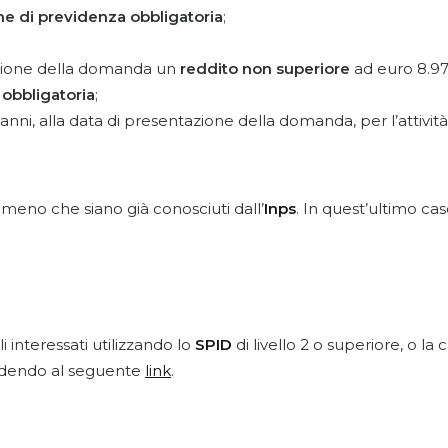
e di previdenza obbligatoria
;
azione della domanda un
reddito non superiore
ad euro 8.97
 obbligatoria
;
ni, alla data di presentazione della domanda, per l’attività c
a meno che siano già conosciuti dall’
Inps
. In quest’ultimo cas
interessati utilizzando lo
SPID
di livello 2 o superiore, o la 
dendo al seguente
link
.