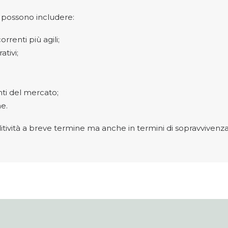
 possono includere:
rrenti più agili;
tivi;
nti del mercato;
ne.
dditività a breve termine ma anche in termini di sopravvivenz