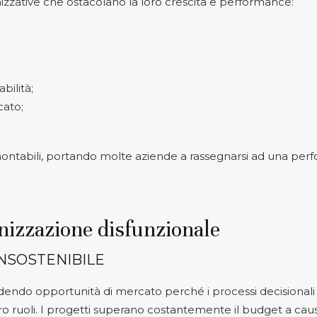
nizzative che ostacolano la loro crescita e performance:
bilità;
cato;
tabili, portando molte aziende a rassegnarsi ad una per
nizzazione disfunzionale
INSOSTENIBILE
ndo opportunità di mercato perché i processi decisionali son
oro ruoli. I progetti superano costantemente il budget a caus