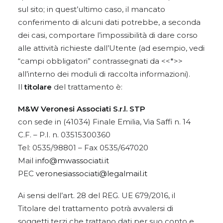
sul sito; in quest’ultimo caso, il mancato
conferimento di alcuni dati potrebbe, a seconda
dei casi, comportare l’impossibilità di dare corso
alle attività richieste dall’Utente (ad esempio, vedi
“campi obbligatori” contrassegnati da <<*>>
all’interno dei moduli di raccolta informazioni).
Il
titolare
del trattamento è:
M&W Veronesi Associati S.r.l. STP
con sede in (41034) Finale Emilia, Via Saffi n. 14
C.F. – P.I. n. 03515300360
Tel: 0535/98801 – Fax 0535/647020
Mail
info@mwassociati.it
PEC
veronesiassociati@legalmail.it
Ai sensi dell’art. 28 del REG. UE 679/2016, il
Titolare del trattamento potrà avvalersi di
soggetti terzi che trattano dati per suo conto e