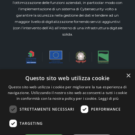
l’ottimizzazione delle funzioni aziendali, in particolar modo con
l’implementazione di un sistema di Cybersecurity volto a
garantire la sicurezza nella gestione dei dati e tendere ad un
maggior livello di digitalizzazione fornendo servizi aggiuntivi
(con l’intervento dell’AI) all’interno di una infrastruttura digitale
solida.
×
Questo sito web utilizza cookie
Via Emilia Est, 911 piano 3° int.8 (Modena)
Questo sito web utilizza i cookie per migliorare la tua esperienza di
All Rights Reserved M&W Veronesi e Associati s.r.l.
navigazione. Utilizzando il nostro sito web acconsenti a tutti i cookie
STP – P.iva 03515300360 –
Whistleblowing
in conformità con la nostra policy per i cookie.
Leggi di più
TEAM99
Web Agency Modena
|
Supporto alle
STRETTAMENTE NECESSARI
PERFORMANCE
Imprese
TARGETING