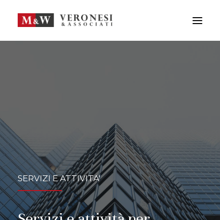
M&W STUDIO
SERVIZI
GUIDA LA TUA IMPRESA
NEWS
APPROFONDIMENTI
TEAM
DICONO DI NOI
CONTATTI
ENG
SERVIZI E ATTIVITA'
FRA
RICERCA
Servizi e attività per