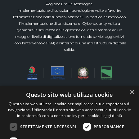
Regione Emilia-Romagna.
Implementazione di soluzioni tecnologiche volte a favorire
l’ottimizzazione delle funzioni aziendali, in particolar modo con
l’implementazione di un sistema di Cybersecurity volto a
garantire la sicurezza nella gestione dei dati e tendere ad un
maggior livello di digitalizzazione fornendo servizi aggiuntivi
(con l’intervento dell’AI) all’interno di una infrastruttura digitale
solida.
×
Questo sito web utilizza cookie
Via Emilia Est, 911 piano 3° int.8 (Modena)
Questo sito web utilizza i cookie per migliorare la tua esperienza di
All Rights Reserved M&W Veronesi e Associati s.r.l.
navigazione. Utilizzando il nostro sito web acconsenti a tutti i cookie
STP – P.iva 03515300360 –
Whistleblowing
in conformità con la nostra policy per i cookie.
Leggi di più
TEAM99
Web Agency Modena
|
Supporto alle
STRETTAMENTE NECESSARI
PERFORMANCE
Imprese