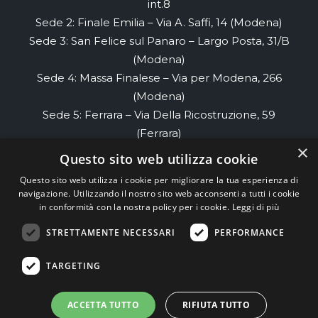
int.8
Sede 2: Finale Emilia – Via A. Saffi, 14 (Modena)
Sede 3: San Felice sul Panaro – Largo Posta, 31/B
(Modena)
Sede 4: Massa Finalese – Via per Modena, 266
(Modena)
Sede 5: Ferrara – Via Della Ricostruzione, 59
(Ferrara)
×
Sede 6: Renazzo- Via di Renazzo, 58 piano 2
Questo sito web utilizza cookie
(Ferrara)
Questo sito web utilizza i cookie per migliorare la tua esperienza di
Sede 7: Cento- Via Cesare Cremonino, 32
navigazione. Utilizzando il nostro sito web acconsenti a tutti i cookie
(Ferrara)
in conformità con la nostra policy per i cookie.
Leggi di più
STRETTAMENTE NECESSARI
PERFORMANCE
TEAM99
Web Agency Modena
TARGETING
ACCETTA TUTTO
RIFIUTA TUTTO