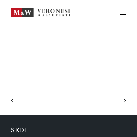
M&W STUDIO
SERVIZI
GUIDA LA TUA IMPRESA
NEWS
APPROFONDIMENTI
TEAM
DICONO DI NOI
CONTATTI
ENG
FRA
RICERCA
SEDI