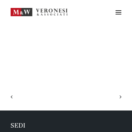
M&W STUDIO
SERVIZI
GUIDA LA TUA IMPRESA
NEWS
APPROFONDIMENTI
TEAM
DICONO DI NOI
CONTATTI
ENG
FRA
RICERCA
SEDI