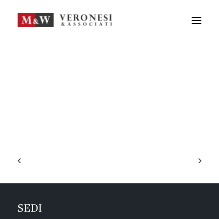
M&W STUDIO
SERVIZI
GUIDA LA TUA IMPRESA
NEWS
APPROFONDIMENTI
TEAM
DICONO DI NOI
CONTATTI
ENG
FRA
RICERCA
SEDI