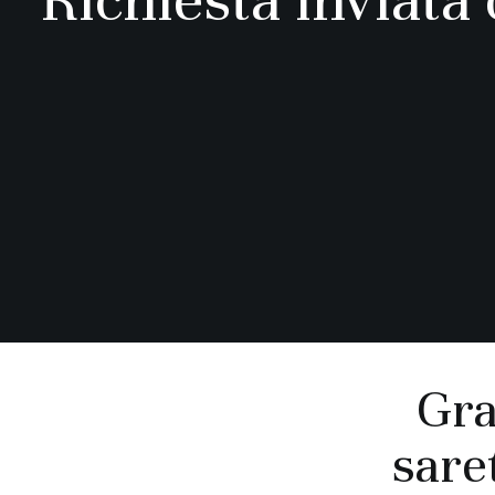
Gra
saret