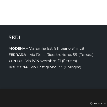
SEDI
MODENA
– Via Emilia Est, 911 piano 3° int.8
FERRARA
– Via Della Ricostruzione, 59 (Ferrara)
CENTO
– Via IV Novembre, 11 (Ferrara)
BOLOGNA
– Via Castiglione, 33 (Bologna)
Questo sito 
Il progetto “M&W nell’era del dato: