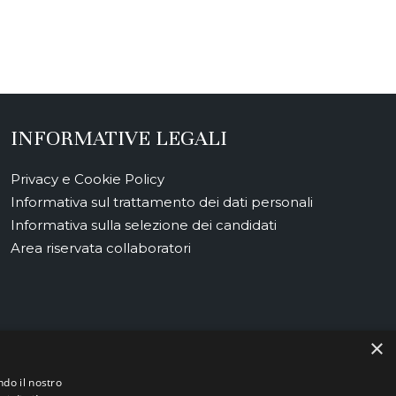
INFORMATIVE LEGALI
Privacy e Cookie Policy
Informativa sul trattamento dei dati personali
Informativa sulla selezione dei candidati
Area riservata collaboratori
×
ndo il nostro
uropei della Regione Emilia-Romagna.