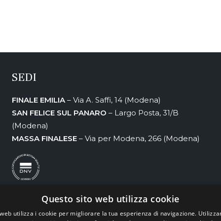
SEDI
FINALE EMILIA
– Via A. Saffi, 14 (Modena)
SAN FELICE SUL PANARO
– Largo Posta, 31/B
(Modena)
MASSA FINALESE
– Via per Modena, 266 (Modena)
Questo sito web utilizza cookie
web utilizza i cookie per migliorare la tua esperienza di navigazione. Utilizza
 sicurezza dei dati, analisi dei dati e marketing” è realizzato grazie ai Fondi e