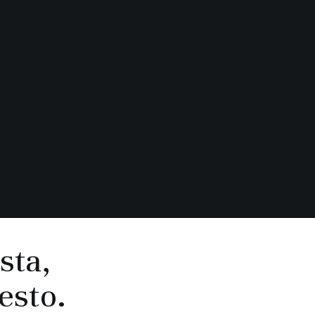
sta,
resto.