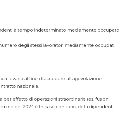
endenti a tempo indeterminato mediamente occupato
l numero degli stessi lavoratori mediamente occupati
o rilevanti al fine di accedere all’agevolazione;
ontratto nazionale.
 per effetto di operazioni straordinarie (es. fusioni,
l termine del 2024.ò In caso contrario, detti dipendenti