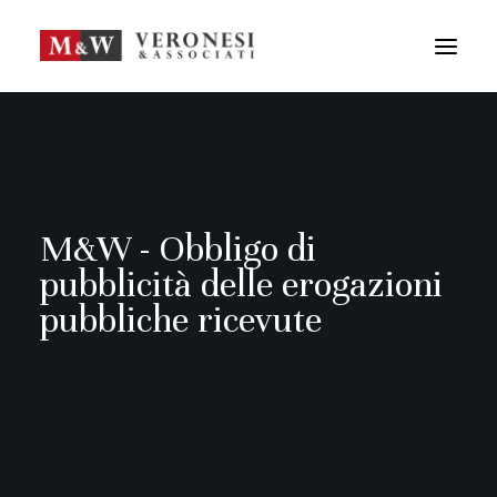
M&W STUDIO
SERVIZI
GUIDA LA TUA IMPRESA
NEWS
APPROFONDIMENTI
M&W - Obbligo di
TEAM
pubblicità delle erogazioni
DICONO DI NOI
pubbliche ricevute
CONTATTI
ENG
FRA
RICERCA