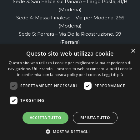
Sede 3: San Felice sul Panaro – Largo Posta, 31/B
(Modena)
Sede 4: Massa Finalese – Via per Modena, 266
(Modena)
Sede 5: Ferrara – Via Della Ricostruzione, 59
(Ferrara)
×
Sede 6: Renazzo- Via di Renazzo, 58 piano 2
Questo sito web utilizza cookie
(Ferrara)
Questo sito web utilizza i cookie per migliorare la tua esperienza di
Sede 7: Cento- Via Cesare Cremonino, 32
navigazione. Utilizzando il nostro sito web acconsenti a tutti i cookie
(Ferrara)
in conformità con la nostra policy per i cookie.
Leggi di più
STRETTAMENTE NECESSARI
PERFORMANCE
TEAM99
Web Agency Modena
TARGETING
ACCETTA TUTTO
RIFIUTA TUTTO
MOSTRA DETTAGLI