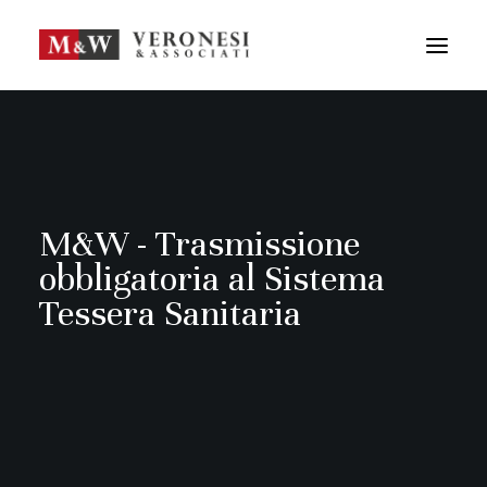
M&W STUDIO
SERVIZI
GUIDA LA TUA IMPRESA
NEWS
APPROFONDIMENTI
M&W - Trasmissione
TEAM
obbligatoria al Sistema
DICONO DI NOI
Tessera Sanitaria
CONTATTI
ENG
FRA
RICERCA