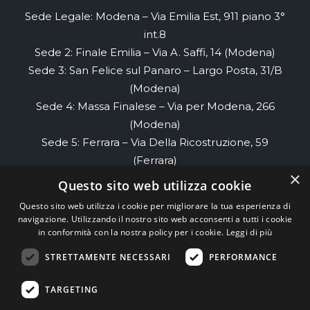
Sede Legale: Modena – Via Emilia Est, 911 piano 3°
int.8
Sede 2: Finale Emilia – Via A. Saffi, 14 (Modena)
Sede 3: San Felice sul Panaro – Largo Posta, 31/B
(Modena)
Sede 4: Massa Finalese – Via per Modena, 266
(Modena)
Sede 5: Ferrara – Via Della Ricostruzione, 59
(Ferrara)
×
Sede 6: Renazzo- Via di Renazzo, 58 piano 2
Questo sito web utilizza cookie
(Ferrara)
Questo sito web utilizza i cookie per migliorare la tua esperienza di
Sede 7: Cento- Via Cesare Cremonino, 32
navigazione. Utilizzando il nostro sito web acconsenti a tutti i cookie
(Ferrara)
in conformità con la nostra policy per i cookie.
Leggi di più
STRETTAMENTE NECESSARI
PERFORMANCE
TEAM99
Web Agency Modena
TARGETING