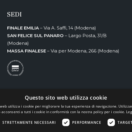
SEDI
FINALE EMILIA
– Via A. Saffi, 14 (Modena)
SAN FELICE SUL PANARO
– Largo Posta, 31/B
(Modena)
MASSA FINALESE
– Via per Modena, 266 (Modena)
Questo sito web utilizza cookie
 sicurezza dei dati, analisi dei dati e marketing” è realizzato grazie ai Fondi e
web utilizza i cookie per migliorare la tua esperienza di navigazione. Utilizza
ione delle funzioni aziendali, in particolar modo con l’implementazione di un si
 acconsenti a tutti i cookie in conformità con la nostra policy per i cookie.
Leg
 digitalizzazione fornendo servizi aggiuntivi (con l’intervento dell’AI) all’intern
STRETTAMENTE NECESSARI
PERFORMANCE
TARGE