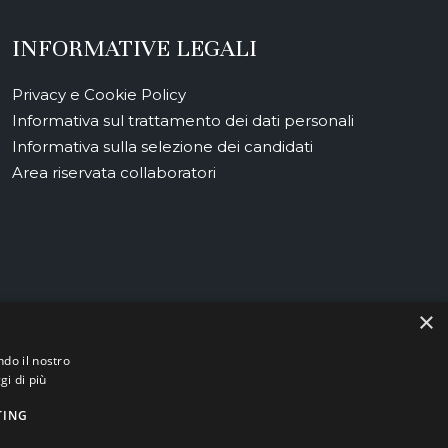
INFORMATIVE LEGALI
Privacy e Cookie Policy
Informativa sul trattamento dei dati personali
Informativa sulla selezione dei candidati
Area riservata collaboratori
×
uropei della Regione Emilia-Romagna.
ndo il nostro
stema di Cybersecurity volto a garantire la sicurezza nella gestione dei
gi di più
o di una infrastruttura digitale solida.
TING