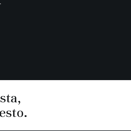
sta,
resto.