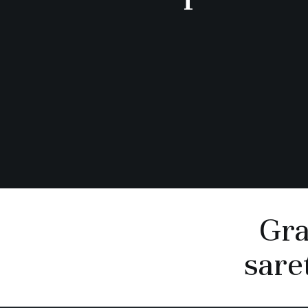
Gra
saret