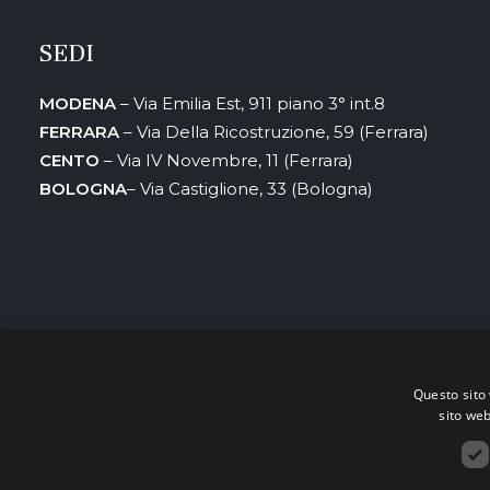
SEDI
MODENA
– Via Emilia Est, 911 piano 3° int.8
FERRARA
– Via Della Ricostruzione, 59 (Ferrara)
CENTO
– Via IV Novembre, 11 (Ferrara)
BOLOGNA
– Via Castiglione, 33 (Bologna)
Il progetto “M&W nell’era del dato:
Questo sito 
Implementazione di soluzioni tecnologiche volte a favorire l’ottimizzaz
sito web
dati e tendere ad un maggior livello di