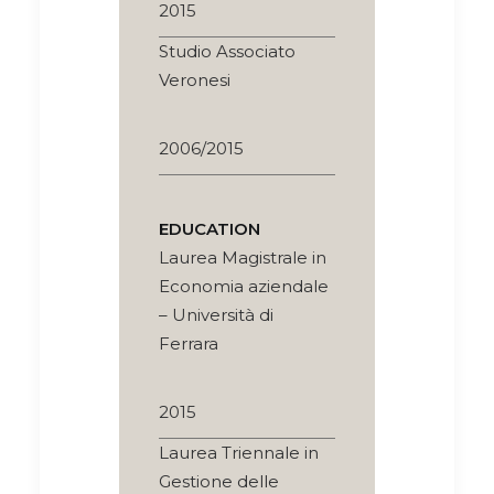
2015
Studio Associato
Veronesi
2006/2015
EDUCATION
Laurea Magistrale in
Economia aziendale
– Università di
Ferrara
2015
Laurea Triennale in
Gestione delle