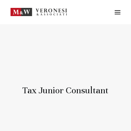
M&W STUDIO
SERVIZI
GUIDA LA TUA IMPRESA
NEWS
APPROFONDIMENTI
TEAM
DICONO DI NOI
Tax Junior Consultant
CONTATTI
ENG
FRA
RICERCA