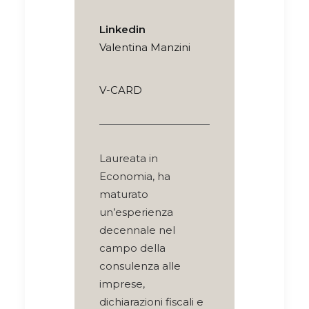
Linkedin
Valentina Manzini
V-CARD
Laureata in
Economia, ha
maturato
un’esperienza
decennale nel
campo della
consulenza alle
imprese,
dichiarazioni fiscali e