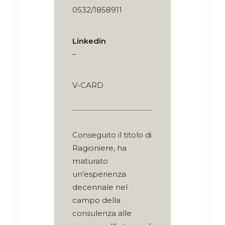
0532/1858911
Linkedin
–
V-CARD
Conseguito il titolo di
Ragioniere, ha
maturato
un’esperienza
decennale nel
campo della
consulenza alle