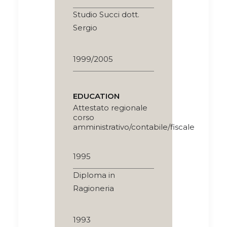
Studio Succi dott.
Sergio
1999/2005
EDUCATION
Attestato regionale
corso
amministrativo/contabile/fiscale
1995
Diploma in
Ragioneria
1993