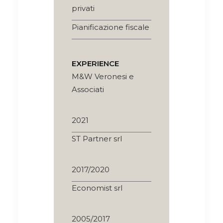
privati
Pianificazione fiscale
EXPERIENCE
M&W Veronesi e
Associati
2021
ST Partner srl
2017/2020
Economist srl
2005/2017