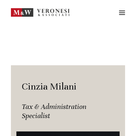
M&W STUDIO
SERVIZI
GUIDA LA TUA IMPRESA
NEWS
APPROFONDIMENTI
TEAM
DICONO DI NOI
Cinzia Milani
CONTATTI
ENG
Tax & Administration
Specialist
FRA
RICERCA