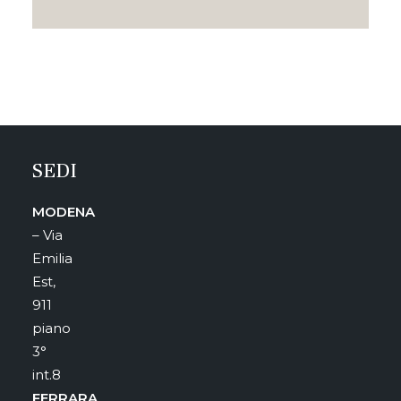
SEDI
MODENA
– Via
Emilia
Est,
911
piano
3°
int.8
FERRARA