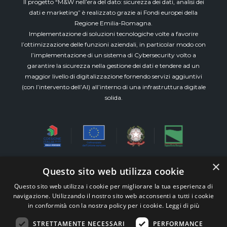
Il progetto “M&W nell’era del dato: sicurezza dei dati, analisi dei
dati e marketing” è realizzato grazie ai Fondi europei della
Regione Emilia-Romagna.
Implementazione di soluzioni tecnologiche volte a favorire
l’ottimizzazione delle funzioni aziendali, in particolar modo con
l’implementazione di un sistema di Cybersecurity volto a
garantire la sicurezza nella gestione dei dati e tendere ad un
maggior livello di digitalizzazione fornendo servizi aggiuntivi
(con l’intervento dell’AI) all’interno di una infrastruttura digitale
solida.
×
Questo sito web utilizza cookie
Via Emilia Est, 911 piano 3° int.8 (Modena)
Questo sito web utilizza i cookie per migliorare la tua esperienza di
All Rights Reserved M&W Veronesi e Associati s.r.l.
navigazione. Utilizzando il nostro sito web acconsenti a tutti i cookie
STP – P.iva 03515300360 –
Whistleblowing
in conformità con la nostra policy per i cookie.
Leggi di più
TEAM99
Web Agency Modena
|
Supporto alle
STRETTAMENTE NECESSARI
PERFORMANCE