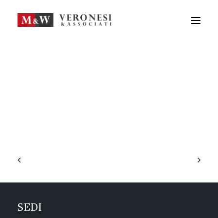
M&W STUDIO
SERVIZI
GUIDA LA TUA IMPRESA
NEWS
APPROFONDIMENTI
TEAM
DICONO DI NOI
CONTATTI
ENG
FRA
RICERCA
SEDI