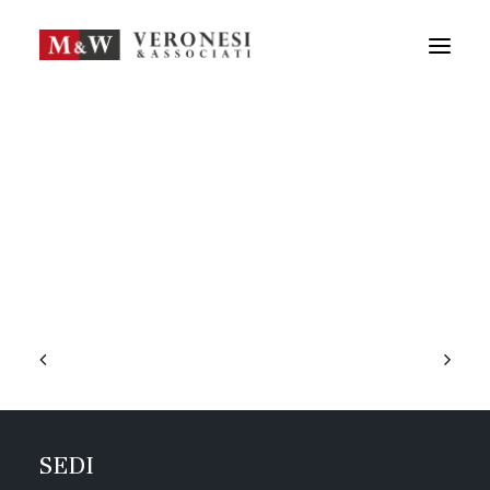
M&W STUDIO
SERVIZI
GUIDA LA TUA IMPRESA
NEWS
APPROFONDIMENTI
TEAM
DICONO DI NOI
CONTATTI
ENG
FRA
RICERCA
SEDI