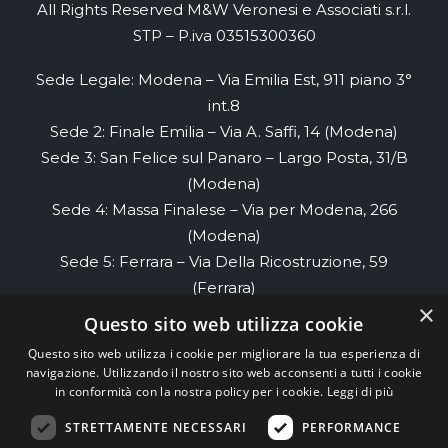
All Rights Reserved M&W Veronesi e Associati s.r.l.
STP – P.iva 03515300360
Sede Legale: Modena – Via Emilia Est, 911 piano 3°
int.8
Sede 2: Finale Emilia – Via A. Saffi, 14 (Modena)
Sede 3: San Felice sul Panaro – Largo Posta, 31/B
(Modena)
Sede 4: Massa Finalese – Via per Modena, 266
(Modena)
Sede 5: Ferrara – Via Della Ricostruzione, 59
(Ferrara)
×
Sede 6: Renazzo- Via di Renazzo, 58 piano 2
Questo sito web utilizza cookie
(Ferrara)
Questo sito web utilizza i cookie per migliorare la tua esperienza di
Sede 7: Cento- Via Cesare Cremonino, 32
navigazione. Utilizzando il nostro sito web acconsenti a tutti i cookie
(Ferrara)
in conformità con la nostra policy per i cookie.
Leggi di più
STRETTAMENTE NECESSARI
PERFORMANCE