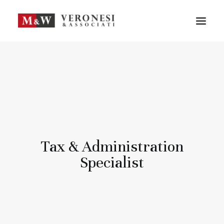
M&W STUDIO
SERVIZI
GUIDA LA TUA IMPRESA
NEWS
APPROFONDIMENTI
TEAM
DICONO DI NOI
Tax & Administration
CONTATTI
Specialist
ENG
FRA
RICERCA