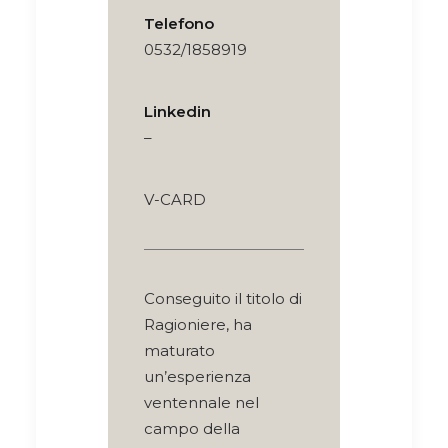
Telefono
0532/1858919
Linkedin
–
V-CARD
Conseguito il titolo di
Ragioniere, ha
maturato
un’esperienza
ventennale nel
campo della