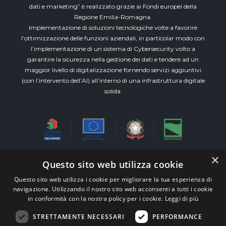
dati e marketing” è realizzato grazie ai Fondi europei della
Regione Emilia-Romagna.
Implementazione di soluzioni tecnologiche volte a favorire
l’ottimizzazione delle funzioni aziendali, in particolar modo con
l’implementazione di un sistema di Cybersecurity volto a
garantire la sicurezza nella gestione dei dati e tendere ad un
maggior livello di digitalizzazione fornendo servizi aggiuntivi
(con l’intervento dell’AI) all’interno di una infrastruttura digitale
solida.
×
Questo sito web utilizza cookie
Via Emilia Est, 911 piano 3° int.8 (Modena)
Questo sito web utilizza i cookie per migliorare la tua esperienza di
All Rights Reserved M&W Veronesi e Associati s.r.l.
navigazione. Utilizzando il nostro sito web acconsenti a tutti i cookie
STP – P.iva 03515300360 –
Whistleblowing
in conformità con la nostra policy per i cookie.
Leggi di più
TEAM99
Web Agency Modena
|
Supporto alle
STRETTAMENTE NECESSARI
PERFORMANCE