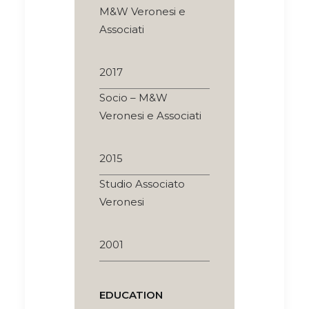
M&W Veronesi e
Associati
2017
Socio – M&W
Veronesi e Associati
2015
Studio Associato
Veronesi
2001
EDUCATION