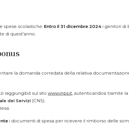
le spese scolastiche.
Entro il 31 dicembre 2024
i genitori d
te di quest’anno.
 bonus
sentare la domanda corredata della relativa documentazio
izi raggiungibili sul sito
www.inps.it
, autenticandosi tramite la
ale dei Servizi
(CNS);
tessi.
nte
i documenti di spesa per ricevere il rimborso delle s