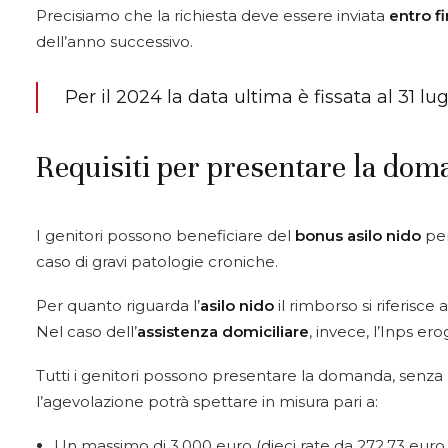
Precisiamo che la richiesta deve essere inviata
entro f
dell’anno successivo.
Per il 2024 la data ultima è fissata al 31 lug
Requisiti per presentare la dom
I genitori possono beneficiare del
bonus asilo nido
per
caso di gravi patologie croniche.
Per quanto riguarda l’
asilo nido
il rimborso si riferisc
Nel caso dell’
assistenza domiciliare
, invece, l’Inps er
Tutti i genitori possono presentare la domanda, senza li
l’agevolazione potrà spettare in misura pari a:
Un massimo di 3.000 euro (dieci rate da 272,73 euro 