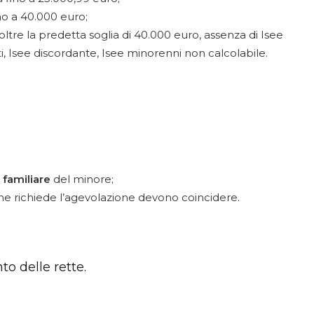
no a 40.000 euro;
ltre la predetta soglia di 40.000 euro, assenza di Isee
ti, Isee discordante, Isee minorenni non calcolabile.
 familiare
del minore;
e richiede l’agevolazione devono coincidere.
o delle rette.