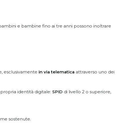
i bambini e bambine fino ai tre anni possono inoltrare
ne, esclusivamente
in via telematica
attraverso uno dei
 propria identità digitale:
SPID
di livello 2 o superiore,
omme sostenute.