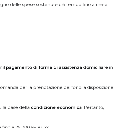
tegno delle spese sostenute c’è tempo fino a metà
 il
pagamento di forme di assistenza domiciliare
in
a domanda per la prenotazione dei fondi a disposizione.
ulla base della
condizione economica
. Pertanto,
 fino a 25.000,99 euro;