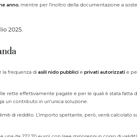
ine anno
, mentre per l’inoltro della documentazione a sos
lio 2025.
anda
 la frequenza di
asili nido pubblici
e
privati autorizzati
e per
e alle rette effettivamente pagate e per le quali è stata fatt
oga un contributo in un’unica soluzione.
miti di reddito. L’importo spettante, però, verrà calcolato s
e una da 272,70 euro) con Isee minorenni in corso di validità