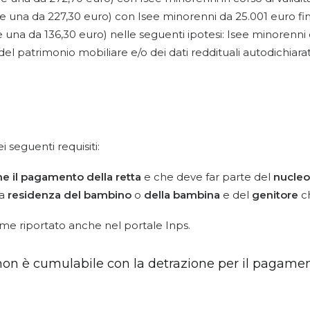
 e una da 227,30 euro) con Isee minorenni da 25.001 euro fi
 una da 136,30 euro) nelle seguenti ipotesi: Isee minorenni o
del patrimonio mobiliare e/o dei dati reddituali autodichiara
 seguenti requisiti:
ne il pagamento della retta
e che deve far parte del
nucleo
la
residenza del bambino
o
della bambina
e del
genitore
ch
come riportato anche nel portale Inps.
 non è cumulabile con la detrazione per il pagament