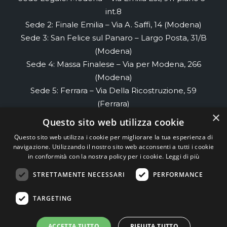
int.8
Sede 2: Finale Emilia – Via A. Saffi, 14 (Modena)
Sede 3: San Felice sul Panaro – Largo Posta, 31/B
(Modena)
Sede 4: Massa Finalese – Via per Modena, 266
(Modena)
Sede 5: Ferrara – Via Della Ricostruzione, 59
(Ferrara)
×
Sede 6: Renazzo- Via di Renazzo, 58 piano 2
Questo sito web utilizza cookie
(Ferrara)
Questo sito web utilizza i cookie per migliorare la tua esperienza di
Sede 7: Cento- Via Cesare Cremonino, 32
navigazione. Utilizzando il nostro sito web acconsenti a tutti i cookie
(Ferrara)
in conformità con la nostra policy per i cookie.
Leggi di più
STRETTAMENTE NECESSARI
PERFORMANCE
TEAM99
Web Agency Modena
TARGETING
ACCETTA TUTTO
RIFIUTA TUTTO