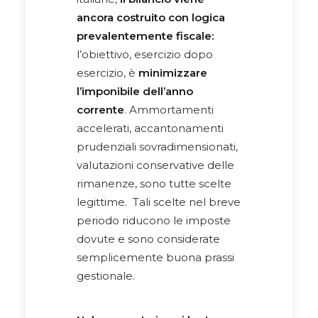
capacità dell’azienda di
ancora costruito con logica
negoziare condizioni di credito
prevalentemente fiscale:
più favorevoli con il sistema
l’obiettivo, esercizio dopo
bancario e di affrontare con
esercizio, è
minimizzare
maggiore solidità eventuali
l’imponibile dell’anno
verifiche fiscali o ispezioni.
corrente
. Ammortamenti
accelerati, accantonamenti
Inoltre, molto spesso,
prudenziali sovradimensionati,
consente di
scoprire errori o
valutazioni conservative delle
situazioni critiche
, connessi a
rimanenze, sono tutte scelte
situazioni che nel corso degli
legittime. Tali scelte nel breve
anni non sono stati
periodo riducono le imposte
adeguatamente valutate.
dovute e sono considerate
semplicemente buona prassi
A cura di
Egidio Veronesi
gestionale.