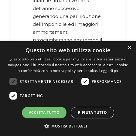
infatti le rimanenze iniziali
dell’anno successivo
generando una pari riduzione
dell’imponibile ed i maggiori
ammortamenti
prosciugheranno anzitempo il
×
costo deducibile dei beni
Questo sito web utilizza cookie
ammortizzabili. Non si tratta
Questo sito web utilizza i cookie per migliorare la tua esperienza di
quindi di risparmio fiscale
navigazione. Utilizzando il nostro sito web acconsenti a tutti i cookie
in conformità con la nostra policy per i cookie.
Leggi di più
reale, ma solo di tenere i soldi
in tasca un po’ di tempo in più.
STRETTAMENTE NECESSARI
PERFORMANCE
TARGETING
Il moltiplicatore
che ripaga
ACCETTA TUTTO
RIFIUTA TUTTO
l'investimento
MOSTRA DETTAGLI