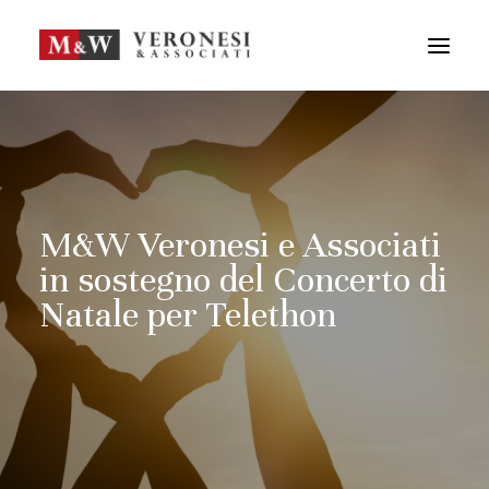
M&W STUDIO
SERVIZI
GUIDA LA TUA IMPRESA
NEWS
APPROFONDIMENTI
M&W Veronesi e Associati
TEAM
in sostegno del Concerto di
DICONO DI NOI
Natale per Telethon
CONTATTI
ENG
FRA
RICERCA