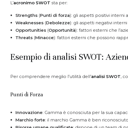
L’
acronimo SWOT
sta per:
Strengths
(
Punti di forza
): gli aspetti positivi inte
Weaknesses
(
Debolezze
): gli aspetti negativi inte
Opportunities
(
Opportunità
): fattori esterni che l’
Threats
(
Minacce
): fattori esterni che possono rapp
Esempio di analisi SWOT: Azie
Per comprendere meglio l’utilità dell’
analisi SWOT
, c
Punti di Forza
Innovazione
: Gamma è conosciuta per la sua capaci
Marchio forte
: il marchio Gamma è ben riconosciuto 
Risorse umane qualificate
: dispone di un team di pr