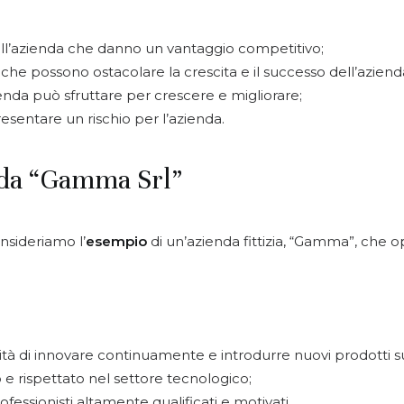
rni all’azienda che danno un vantaggio competitivo;
rni che possono ostacolare la crescita e il successo dell’aziend
azienda può sfruttare per crescere e migliorare;
resentare un rischio per l’azienda.
nda “Gamma Srl”
onsideriamo l’
esempio
di un’azienda fittizia, “Gamma”, che o
tà di innovare continuamente e introdurre nuovi prodotti s
e rispettato nel settore tecnologico;
ofessionisti altamente qualificati e motivati.