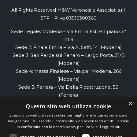
All Rights Reserved M&W Veronesi e Associati s.r.l.
STP – P.iva 03515300360
Sede Legale: Modena – Via Emilia Est, 911 piano 3°
int.8
Sede 2: Finale Emilia – Via A. Saffi, 14 (Modena)
Sede 3: San Felice sul Panaro – Largo Posta, 31/B
(Modena)
Sede 4: Massa Finalese – Via per Modena, 266
(Modena)
Sede 5: Ferrara – Via Della Ricostruzione, 59
(Ferrara)
×
Sede 6: Renazzo- Via di Renazzo, 58 piano 2
Questo sito web utilizza cookie
(Ferrara)
Questo sito web utilizza i cookie per migliorare la tua esperienza di
Sede 7: Cento- Via Cesare Cremonino, 32
navigazione. Utilizzando il nostro sito web acconsenti a tutti i cookie
(Ferrara)
in conformità con la nostra policy per i cookie.
Leggi di più