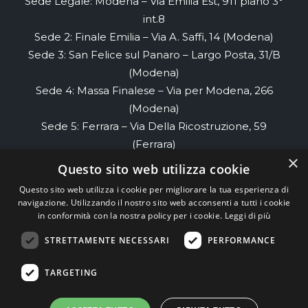
Sede Legale: Modena – Via Emilia Est, 911 piano 3°
int.8
Sede 2: Finale Emilia – Via A. Saffi, 14 (Modena)
Sede 3: San Felice sul Panaro – Largo Posta, 31/B
(Modena)
Sede 4: Massa Finalese – Via per Modena, 266
(Modena)
Sede 5: Ferrara – Via Della Ricostruzione, 59
(Ferrara)
×
Sede 6: Renazzo- Via di Renazzo, 58 piano 2
Questo sito web utilizza cookie
(Ferrara)
Questo sito web utilizza i cookie per migliorare la tua esperienza di
Sede 7: Cento- Via Cesare Cremonino, 32
navigazione. Utilizzando il nostro sito web acconsenti a tutti i cookie
(Ferrara)
in conformità con la nostra policy per i cookie.
Leggi di più
STRETTAMENTE NECESSARI
PERFORMANCE
TEAM99
Web Agency Modena
TARGETING