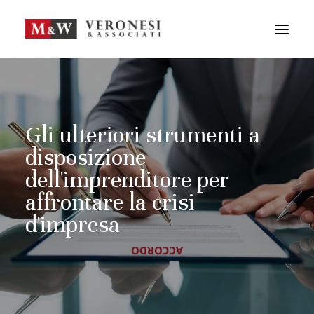
M&W STUDIO
SERVIZI
GUIDA LA TUA IMPRESA
NEWS
Gli ulteriori strumenti a
APPROFONDIMENTI
disposizione
TEAM
dell'imprenditore per
DICONO DI NOI
affrontare la crisi
CONTATTI
d'impresa
ENG
FRA
RICERCA