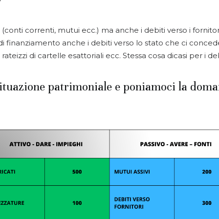
 (conti correnti, mutui ecc.) ma anche i debiti verso i forni
i di finanziamento anche i debiti verso lo stato che ci conce
izzi di cartelle esattoriali ecc. Stessa cosa dicasi per i debi
tuazione patrimoniale e poniamoci la doman