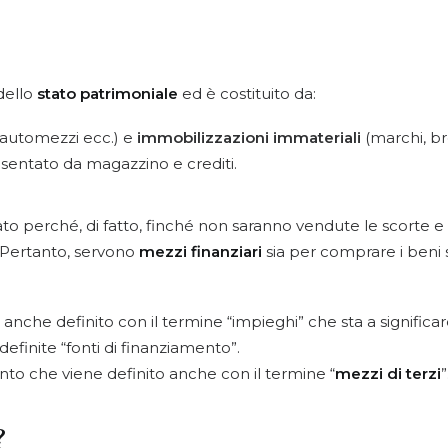
 dello
stato patrimoniale
ed è costituito da:
, automezzi ecc.) e
immobilizzazioni immateriali
(marchi, bre
sentato da magazzino e crediti.
to perché, di fatto, finché non saranno vendute le scorte e i
 Pertanto, servono
mezzi finanziari
sia per comprare i beni 
anche definito con il termine “impieghi” che sta a significare
efinite “fonti di finanziamento”.
mento che viene definito anche con il termine “
mezzi di terzi
”
?