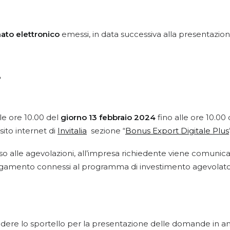
mato elettronico
emessi, in data successiva alla presentazione
?
e ore 10.00 del
giorno 13 febbraio 2024
fino alle ore 10.00
sito internet di
Invitalia
sezione “
Bonus Export Digitale Plus
 alle agevolazioni, all’impresa richiedente viene comunicat
di pagamento connessi al programma di investimento agevolato
hiudere lo sportello per la presentazione delle domande in an