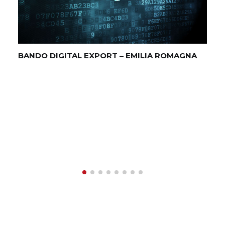
BANDO DIGITAL EXPORT – EMILIA ROMAGNA
SO
QU
D’