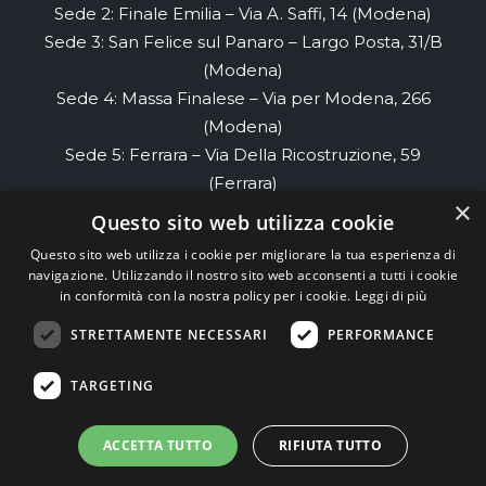
Sede 2: Finale Emilia – Via A. Saffi, 14 (Modena)
Sede 3: San Felice sul Panaro – Largo Posta, 31/B
(Modena)
Sede 4: Massa Finalese – Via per Modena, 266
(Modena)
Sede 5: Ferrara – Via Della Ricostruzione, 59
(Ferrara)
×
Sede 6: Renazzo- Via di Renazzo, 58 piano 2
Questo sito web utilizza cookie
(Ferrara)
Questo sito web utilizza i cookie per migliorare la tua esperienza di
Sede 7: Cento- Via Cesare Cremonino, 32
navigazione. Utilizzando il nostro sito web acconsenti a tutti i cookie
(Ferrara)
in conformità con la nostra policy per i cookie.
Leggi di più
STRETTAMENTE NECESSARI
PERFORMANCE
TEAM99
Web Agency Modena
TARGETING
ACCETTA TUTTO
RIFIUTA TUTTO