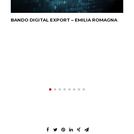
BANDO DIGITAL EXPORT – EMILIA ROMAGNA
SO
QU
D’