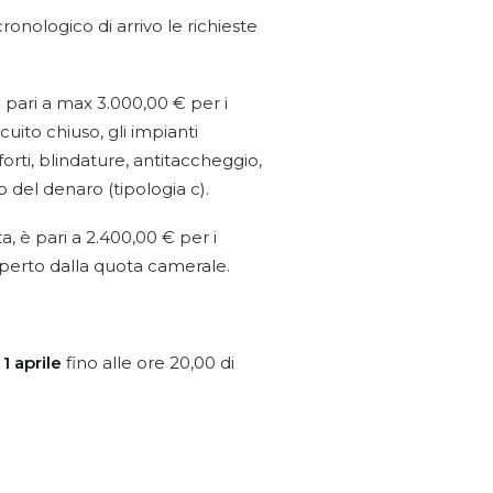
cronologico di arrivo le richieste
è pari a max 3.000,00 € per i
cuito chiuso, gli impianti
forti, blindature, antitaccheggio,
o del denaro (tipologia c).
, è pari a 2.400,00 € per i
operto dalla quota camerale.
1 aprile
fino alle ore 20,00 di
.