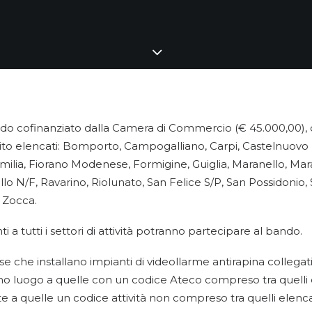
do cofinanziato dalla Camera di Commercio (€ 45.000,00),
guito elencati: Bomporto, Campogalliano, Carpi, Castelnuovo
milia, Fiorano Modenese, Formigine, Guiglia, Maranello, Mar
o N/F, Ravarino, Riolunato, San Felice S/P, San Possidonio,
e Zocca.
a tutti i settori di attività potranno partecipare al bando.
ese che installano impianti di videollarme antirapina collegat
rimo luogo a quelle con un codice Ateco compreso tra quelli el
 quelle un codice attività non compreso tra quelli elencati