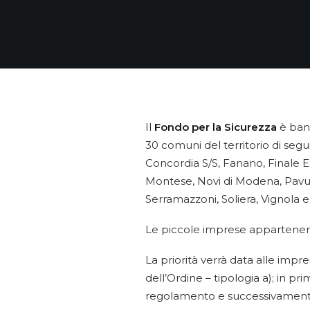
Il
Fondo per la Sicurezza
è ban
30 comuni del territorio di se
Concordia S/S, Fanano, Finale E
Montese, Novi di Modena, Pavull
Serramazzoni, Soliera, Vignola 
Le piccole imprese appartenenti 
La priorità verrà data alle impr
dell’Ordine – tipologia a); in p
regolamento e successivamente a