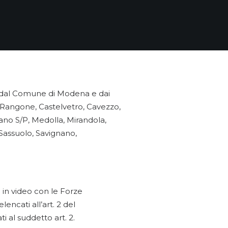
 dal Comune di Modena e dai
 Rangone, Castelvetro, Cavezzo,
ano S/P, Medolla, Mirandola,
 Sassuolo, Savignano,
i in video con le Forze
encati all’art. 2 del
 al suddetto art. 2.