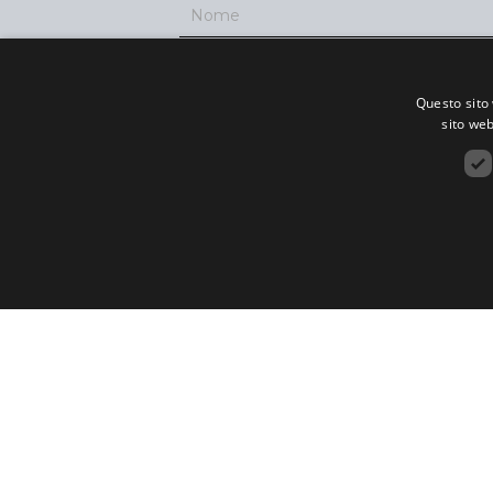
Questo sito 
sito web
Desideri ricevere in anteprima le news?