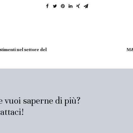
timenti nel settore del 
M&
 e vuoi saperne di più?
attaci!