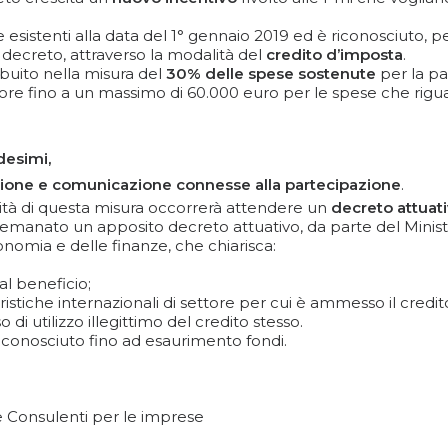
e esistenti alla data del 1° gennaio 2019 ed è riconosciuto, p
l decreto, attraverso la modalità del
credito d’imposta
.
ribuito nella misura del
30% delle spese sostenute
per la pa
tore fino a un massimo di 60.000 euro per le spese che rigu
desimi,
mozione e comunicazione connesse alla partecipazione
.
ità di questa misura occorrerà attendere un
decreto attuat
 emanato un apposito decreto attuativo, da parte del Minis
onomia e delle finanze, che chiarisca:
l beneficio;
eristiche internazionali di settore per cui è ammesso il credi
di utilizzo illegittimo del credito stesso.
 riconosciuto fino ad esaurimento fondi.
 e Consulenti per le imprese