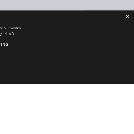
×
ndo il nostro
gi di più
TING