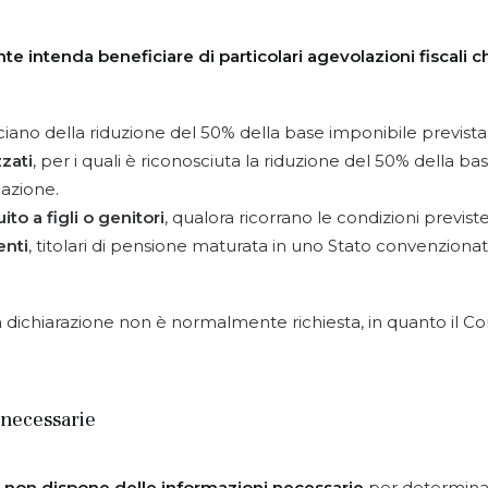
buente intenda beneficiare di particolari agevolazioni fisc
ciano della riduzione del 50% della base imponibile prevista
zzati
, per i quali è riconosciuta la riduzione del 50% della 
azione.
o a figli o genitori
, qualora ricorrano le condizioni previst
enti
, titolari di pensione maturata in uno Stato convenziona
 la dichiarazione non è normalmente richiesta, in quanto il 
 necessarie
e non dispone delle informazioni necessarie
per determinare