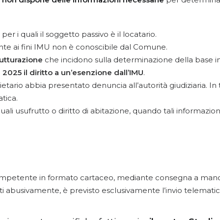
, per i quali il soggetto passivo è il locatario.
vante ai fini IMU non è conoscibile dal Comune.
rutturazione
che incidono sulla determinazione della base i
2025 il diritto a un’esenzione dall’IMU
.
oprietario abbia presentato denuncia all’autorità giudiziaria. I
tica.
quali usufrutto o diritto di abitazione, quando tali informazi
ompetente in formato cartaceo, mediante consegna a mano 
i abusivamente, è previsto esclusivamente l’invio telematic